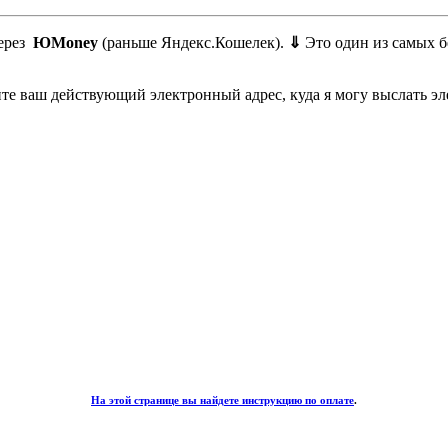
через
ЮMoney
(раньше Яндекс.Кошелек).
⇓
Это один из самых б
те ваш действующий электронный адрес, куда я могу выслать э
На этой странице вы найдете инструкцию по оплате
.