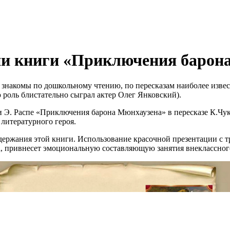
нии книги «Приключения барон
 знакомы по дошкольному чтению, по пересказам наиболее извес
 роль блистательно сыграл актер Олег Янковский).
 Э. Распе «Приключения барона Мюнхаузена» в пересказе К.Чуко
 литературного героя.
держания этой книги. Использование красочной презентации с т
ха, привнесет эмоциональную составляющую занятия внеклассног