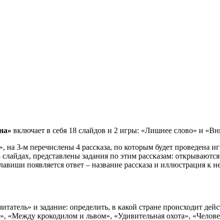
ена»
включает в себя 18 слайдов и 2 игры: «Лишнее слово» и «В
, на 3-м перечислены 4 рассказа, по которым будет проведена 
8 слайдах, представлены задания по этим рассказам: открываютс
клавиши появляется ответ – название рассказа и иллюстрация к
татель» и задание: определить, в какой стране происходит дейст
ле», «Между крокодилом и львом», «Удивительная охота», «Челов