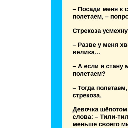
– Посади меня к с
полетаем, – попр
Стрекоза усмехну
– Разве у меня х
велика…
– А если я стану
полетаем?
– Тогда полетаем,
стрекоза.
Девочка шёпотом
слова:
– Тили-тил
меньше своего м