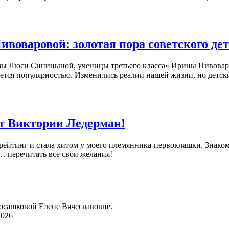
оваровой: золотая пора советского дет
казы Люси Синицыной, ученицы третьего класса» Ирины Пивоваров
зуется популярностью. Изменились реалии нашей жизни, но детс
т Виктории Ледерман!
й рейтинг и стала хитом у моего племянника-первоклашки. Знак
и… перечитать все свои желания!
осашковой Елене Вячеславовне.
2026