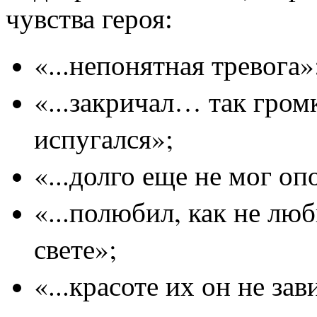
чувства героя:
«...непонятная тревога»
«...закричал… так громк
испугался»;
«...долго еще не мог о
«...полюбил, как не люб
свете»;
«...красоте их он не зав