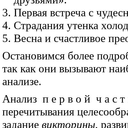
Первая встреча с чуде
Страдания утенка холо
Весна и счастливое пре
Остановимся более подроб
так как они вызывают наи
анализе.
Анализ п е р в о й ч а с т
перечитывания целесообр
задание
викторины
, разв