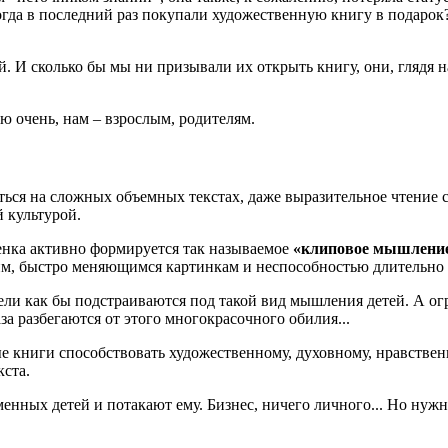
гда в последний раз покупали художественную книгу в подарок? 
 И сколько бы мы ни призывали их открыть книгу, они, глядя на
ую очень, нам – взрослым, родителям.
иться на сложных объемных текстах, даже выразительное чтение с
 культурой.
бенка активно формируется так называемое
«клиповое мышлени
м, быстро меняющимся картинкам и неспособностью длительно
ели как бы подстраиваются под такой вид мышления детей. А огр
за разбегаются от этого многокрасочного обилия...
ые книги способствовать художественному, духовному, нравств
кста.
ных детей и потакают ему. Бизнес, ничего личного... Но нужно