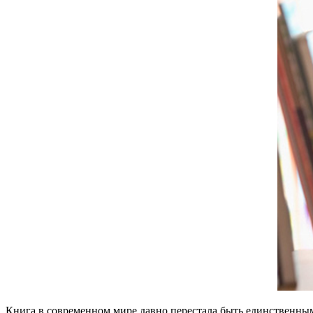
Книга в современном мире давно перестала быть единственным