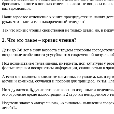
бросались к книге в поисках ответа на сложные вопросы или ко
вас вдохновили.
Наше взрослое отношение к книге проецируется на наших детей.
руках что – книга или навороченный телефон?
Так что кризис чтения свойственен не только детям, но, в перв
2. Что это такое – кризис чтения?
Дети до 7-8 лет в силу возраста с трудом способны сосредоточ
возрастные особенности усугубляются современной визуальной
Под воздействием телевидения, интернета, поп-культуры у ре
фрагментарным восприятием информации, склонностью к ярки
А если мы заглянем в книжные магазины, то увидим, как издат
азбуки и комиксы, обучалки и пособия для принцесс. Ух ты! Гла
Но задумаемся, будут ли эти великолепно изданные и недешев
это огромные яркие иллюстрации и 2 строчки немудренного те
Издатели знают о «визуальном», «клиповом» мышлении современ
детей?!..