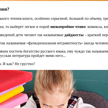
ения?
вольного чтения книги, особенно серьезной, большой по объему,
ки, то выберет легкое и порой
низкопробное чтиво
: комиксы, к
зведений дети читают так называемые
дайджесты
– краткий пер
 так называемая «функциональная неграмотность» (когда человек
оянии постичь богатство русского языка, ему чуждо так называем
усская литература пройдет мимо него...
я. И как? Не грустно?